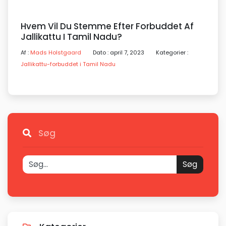
Hvem Vil Du Stemme Efter Forbuddet Af
Jallikattu I Tamil Nadu?
Af :
Mads Holstgaard
Dato : april 7, 2023
Kategorier :
Jallikattu-forbuddet i Tamil Nadu
Søg
Søg