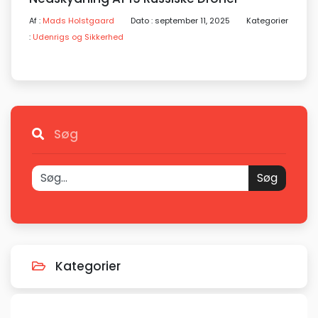
Af :
Mads Holstgaard
Dato : september 11, 2025
Kategorier
:
Udenrigs og Sikkerhed
Søg
Søg
Kategorier