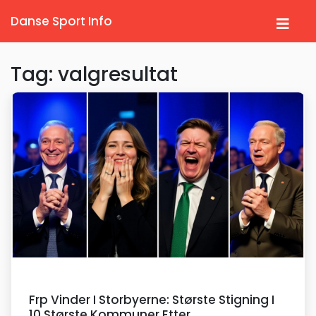
Danse Sport Info
Tag: valgresultat
Frp Vinder I Storbyerne: Største Stigning I
10 Største Kommuner Etter