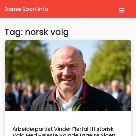
Danse Sport Info
Tag: norsk valg
Arbeiderpartiet Vinder Flertal I Historisk
Valg Med Højeste Valgdeltagelse Siden